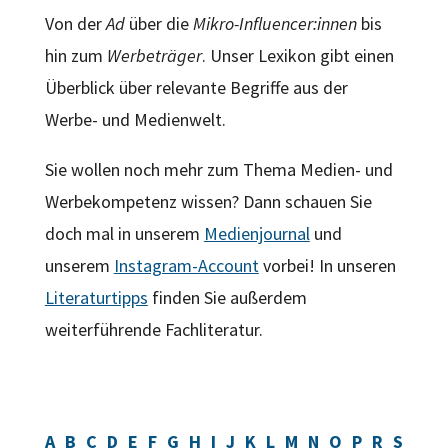
Von der
Ad
über die
Mikro-Influencer:innen
bis
hin zum
Werbeträger
. Unser Lexikon gibt einen
Überblick über relevante Begriffe aus der
Werbe- und Medienwelt.
Sie wollen noch mehr zum Thema Medien- und
Werbekompetenz wissen? Dann schauen Sie
doch mal in unserem
Medienjournal
und
unserem
Instagram-Account
vorbei! In unseren
Literaturtipps
finden Sie außerdem
weiterführende Fachliteratur.
A
B
C
D
E
F
G
H
I
J
K
L
M
N
O
P
R
S
T
U